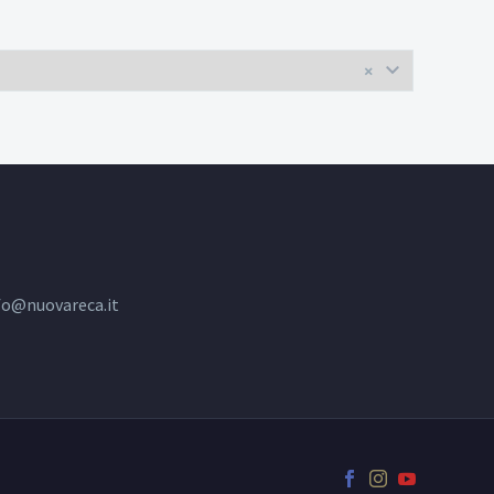
×
fo@nuovareca.it