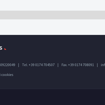
S
 02409220049 | Tel. +39 0174 704507 | Fax. +39 0174 708091 |
in
i
cookies