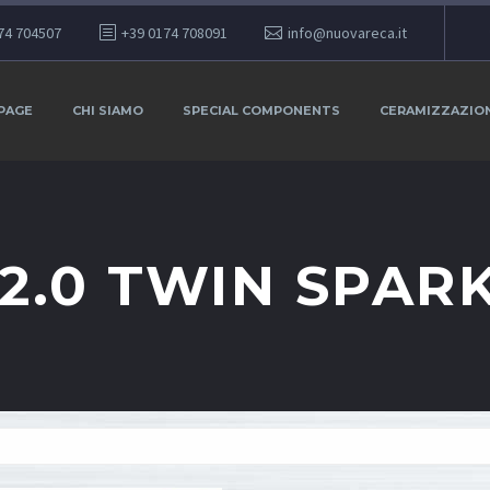
74 704507
+39 0174 708091
info@nuovareca.it
PAGE
CHI SIAMO
SPECIAL COMPONENTS
CERAMIZZAZIO
 2.0 TWIN SPARK