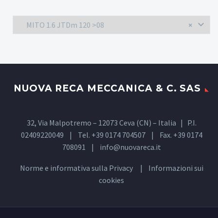
MITO 1.6 JTDm 120 >08
×
NUOVA RECA MECCANICA & C. SAS
32, Via Malpotremo – 12073 Ceva (CN) – Italia | P.I.
02409220049 | Tel. +39 0174 704507 | Fax. +39 0174
708091 |
info@nuovareca.it
Norme e informativa sulla
Privacy
| Informazioni sui
cookies