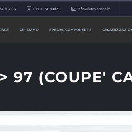
74 704507
+39 0174 708091
info@nuovareca.it
PAGE
CHI SIAMO
SPECIAL COMPONENTS
CERAMIZZAZIO
 > 97 (COUPE' C