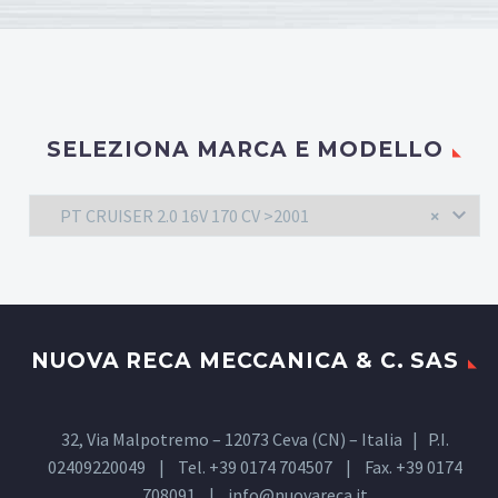
SELEZIONA MARCA E MODELLO
PT CRUISER 2.0 16V 170 CV >2001
×
NUOVA RECA MECCANICA & C. SAS
32, Via Malpotremo – 12073 Ceva (CN) – Italia | P.I.
02409220049 | Tel. +39 0174 704507 | Fax. +39 0174
708091 |
info@nuovareca.it