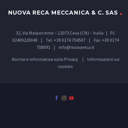
NUOVA RECA MECCANICA & C. SAS
32, Via Malpotremo – 12073 Ceva (CN) – Italia | P.I.
02409220049 | Tel. +39 0174 704507 | Fax. +39 0174
708091 |
info@nuovareca.it
Norme e informativa sulla
Privacy
| Informazioni sui
cookies