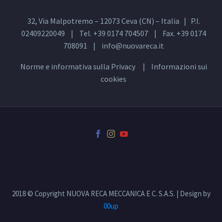
32, Via Malpotremo – 12073 Ceva (CN) – Italia | P.I.
02409220049 | Tel. +39 0174 704507 | Fax. +39 0174
708091 |
info@nuovareca.it
Norme e informativa sulla
Privacy
| Informazioni sui
cookies
2018 © Copyright NUOVA RECA MECCANICA E C. S.A.S. | Design by
00up