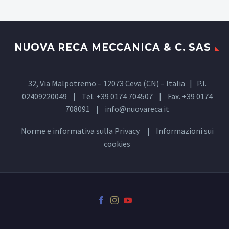
NUOVA RECA MECCANICA & C. SAS
32, Via Malpotremo – 12073 Ceva (CN) – Italia | P.I.
02409220049 | Tel. +39 0174 704507 | Fax. +39 0174
708091 |
info@nuovareca.it
Norme e informativa sulla
Privacy
| Informazioni sui
cookies