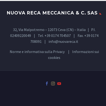
NUOVA RECA MECCANICA & C. SAS
32, Via Malpotremo – 12073 Ceva (CN) – Italia | P.I.
02409220049 | Tel. +39 0174 704507 | Fax. +39 0174
708091 |
info@nuovareca.it
Norme e informativa sulla
Privacy
| Informazioni sui
cookies