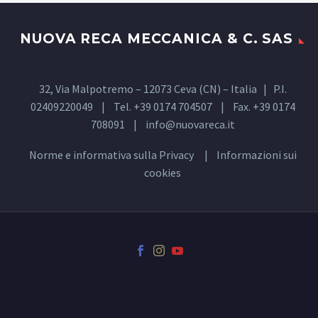
NUOVA RECA MECCANICA & C. SAS
32, Via Malpotremo – 12073 Ceva (CN) – Italia | P.I.
02409220049 | Tel. +39 0174 704507 | Fax. +39 0174
708091 |
info@nuovareca.it
Norme e informativa sulla
Privacy
| Informazioni sui
cookies