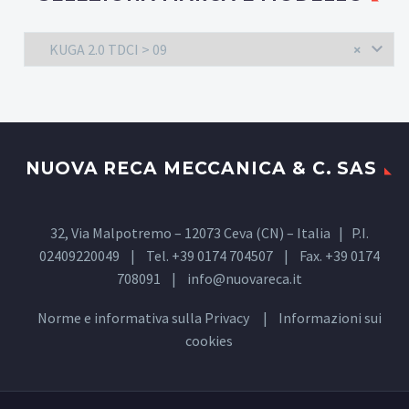
KUGA 2.0 TDCI > 09
×
NUOVA RECA MECCANICA & C. SAS
32, Via Malpotremo – 12073 Ceva (CN) – Italia | P.I.
02409220049 | Tel. +39 0174 704507 | Fax. +39 0174
708091 |
info@nuovareca.it
Norme e informativa sulla
Privacy
| Informazioni sui
cookies