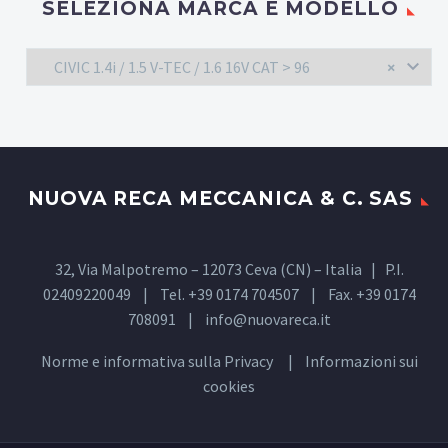
SELEZIONA MARCA E MODELLO
CIVIC 1.4i / 1.5 V-TEC / 1.6 16V CAT > 96
×
NUOVA RECA MECCANICA & C. SAS
32, Via Malpotremo – 12073 Ceva (CN) – Italia | P.I.
02409220049 | Tel. +39 0174 704507 | Fax. +39 0174
708091 |
info@nuovareca.it
Norme e informativa sulla
Privacy
| Informazioni sui
cookies