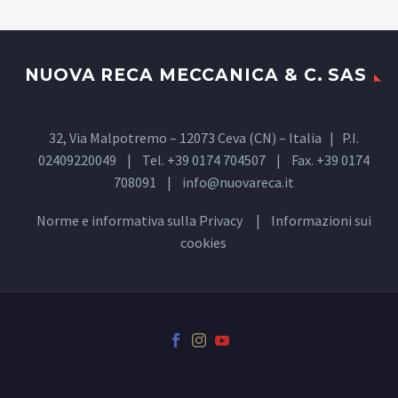
NUOVA RECA MECCANICA & C. SAS
32, Via Malpotremo – 12073 Ceva (CN) – Italia | P.I.
02409220049 | Tel. +39 0174 704507 | Fax. +39 0174
708091 |
info@nuovareca.it
Norme e informativa sulla
Privacy
| Informazioni sui
cookies