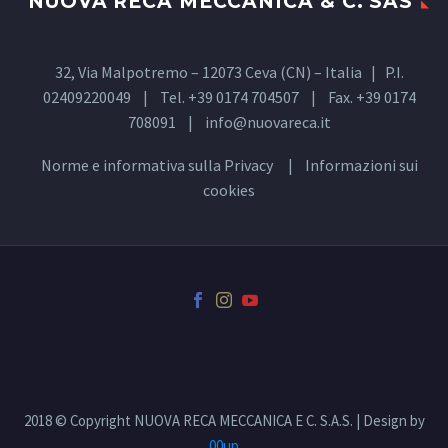
NUOVA RECA MECCANICA & C. SAS
32, Via Malpotremo – 12073 Ceva (CN) – Italia | P.I.
02409220049 | Tel. +39 0174 704507 | Fax. +39 0174
708091 |
info@nuovareca.it
Norme e informativa sulla
Privacy
| Informazioni sui
cookies
2018 © Copyright NUOVA RECA MECCANICA E C. S.A.S. | Design by
00up