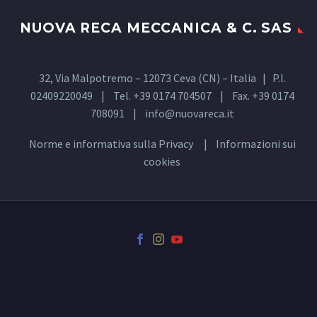
NUOVA RECA MECCANICA & C. SAS
32, Via Malpotremo – 12073 Ceva (CN) – Italia | P.I.
02409220049 | Tel. +39 0174 704507 | Fax. +39 0174
708091 |
info@nuovareca.it
Norme e informativa sulla
Privacy
| Informazioni sui
cookies