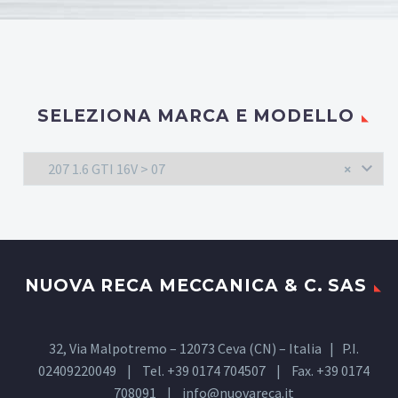
SELEZIONA MARCA E MODELLO
207 1.6 GTI 16V > 07
×
NUOVA RECA MECCANICA & C. SAS
32, Via Malpotremo – 12073 Ceva (CN) – Italia | P.I.
02409220049 | Tel. +39 0174 704507 | Fax. +39 0174
708091 |
info@nuovareca.it