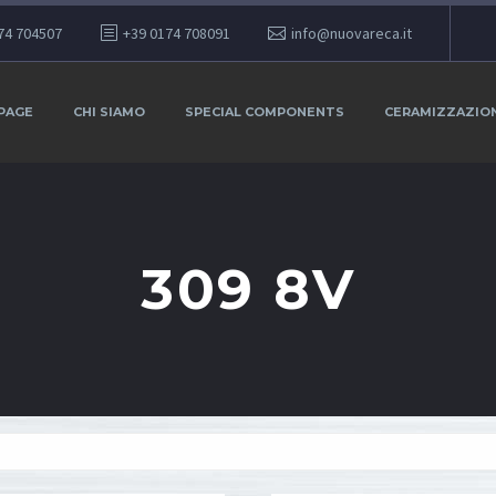
74 704507
+39 0174 708091
info@nuovareca.it
PAGE
CHI SIAMO
SPECIAL COMPONENTS
CERAMIZZAZIO
309 8V