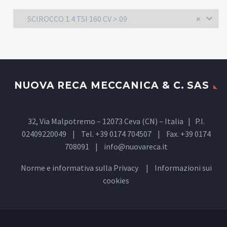
SCIROCCO 1.4 TSI 160 CV > 09
×
NUOVA RECA MECCANICA & C. SAS
32, Via Malpotremo – 12073 Ceva (CN) – Italia | P.I.
02409220049 | Tel. +39 0174 704507 | Fax. +39 0174
708091 |
info@nuovareca.it
Norme e informativa sulla
Privacy
| Informazioni sui
cookies