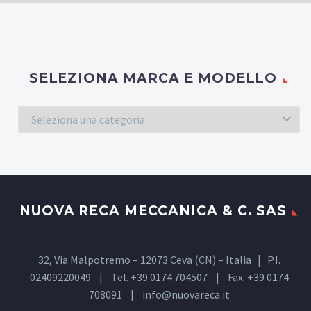
SELEZIONA MARCA E MODELLO
Seleziona una categoria
NUOVA RECA MECCANICA & C. SAS
32, Via Malpotremo – 12073 Ceva (CN) – Italia | P.I.
02409220049 | Tel. +39 0174 704507 | Fax. +39 0174
708091 |
info@nuovareca.it