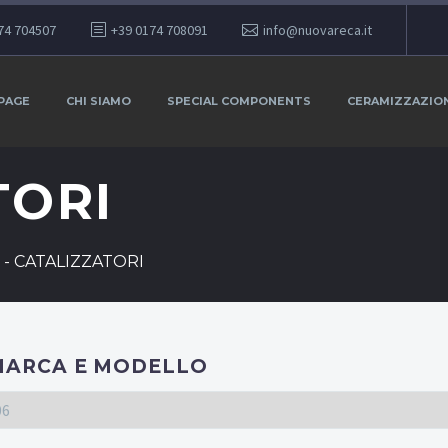
74 704507
+39 0174 708091
info@nuovareca.it
PAGE
CHI SIAMO
SPECIAL COMPONENTS
CERAMIZZAZIO
TORI
-
CATALIZZATORI
MARCA E MODELLO
06