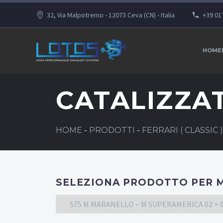
32, Via Malpotremo - 12073 Ceva (CN) - Italia
+39 01
HOME
CATALIZZA
HOME
-
PRODOTTI
-
FERRARI ( CLASSIC )
SELEZIONA PRODOTTO PER 
575 M MARANELLO – M SUPERAMERICA 02 > 