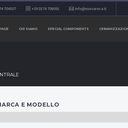
74 704507
+39 0174 708091
info@nuovareca.it
PAGE
CHI SIAMO
SPECIAL COMPONENTS
CERAMIZZAZIO
NTRALE
MARCA E MODELLO