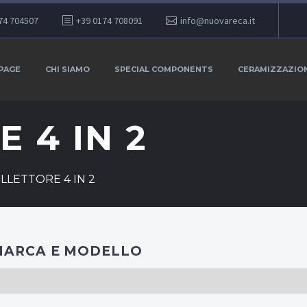
74 704507
+39 0174 708091
info@nuovareca.it
PAGE
CHI SIAMO
SPECIAL COMPONENTS
CERAMIZZAZIO
 4 IN 2
LLETTORE 4 IN 2
MARCA E MODELLO