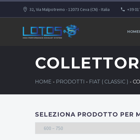
32, Via Malpotremo - 12073 Ceva (CN) - Italia
+39 01
HOME
COLLETTORE
HOME
-
PRODOTTI
-
FIAT ( CLASSIC )
-
CO
SELEZIONA PRODOTTO PER 
600 – 750