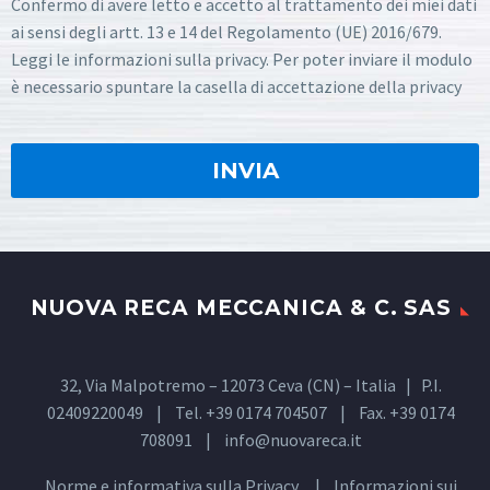
Confermo di avere letto e accetto al trattamento dei miei dati
ai sensi degli artt. 13 e 14 del Regolamento (UE) 2016/679.
Leggi le informazioni sulla privacy. Per poter inviare il modulo
è necessario spuntare la casella di accettazione della privacy
NUOVA RECA MECCANICA & C. SAS
32, Via Malpotremo – 12073 Ceva (CN) – Italia | P.I.
02409220049 | Tel. +39 0174 704507 | Fax. +39 0174
708091 |
info@nuovareca.it
Norme e informativa sulla
Privacy
| Informazioni sui