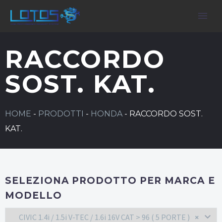
RACCORDO
SOST. KAT.
HOME
-
PRODOTTI
-
HONDA
-
RACCORDO SOST.
KAT.
SELEZIONA PRODOTTO PER MARCA E
MODELLO
CIVIC 1.4i / 1.5i V-TEC / 1.6i 16V CAT > 96 ( 5 PORTE )
×