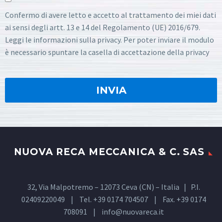
Confermo di avere letto e accetto al trattamento dei miei dati
ai sensi degli artt. 13 e 14 del Regolamento (UE) 2016/679.
Leggi le informazioni sulla privacy. Per poter inviare il modulo
è necessario spuntare la casella di accettazione della privacy
NUOVA RECA MECCANICA & C. SAS
32, Via Malpotremo – 12073 Ceva (CN) – Italia | P.I.
02409220049 | Tel. +39 0174 704507 | Fax. +39 0174
708091 |
info@nuovareca.it