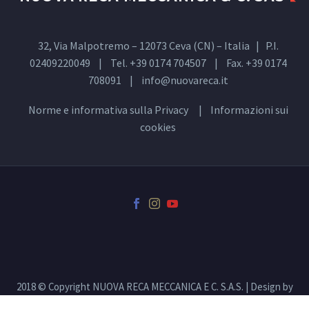
32, Via Malpotremo – 12073 Ceva (CN) – Italia | P.I.
02409220049 | Tel. +39 0174 704507 | Fax. +39 0174
708091 |
info@nuovareca.it
Norme e informativa sulla
Privacy
| Informazioni sui
cookies
2018 © Copyright NUOVA RECA MECCANICA E C. S.A.S. | Design by
00up