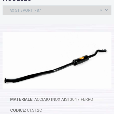
AX GT SPORT > 87
×
MATERIALE:
ACCIAIO INOX AISI 304 / FERRO
CODICE:
CT.ST.2C