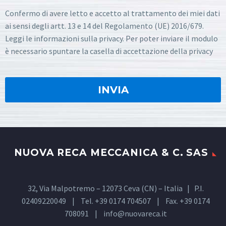
Confermo di avere letto e accetto al trattamento dei miei dati
ai sensi degli artt. 13 e 14 del Regolamento (UE) 2016/679.
Leggi le informazioni sulla privacy. Per poter inviare il modulo
è necessario spuntare la casella di accettazione della privacy
NUOVA RECA MECCANICA & C. SAS
32, Via Malpotremo – 12073 Ceva (CN) – Italia | P.I.
02409220049 | Tel. +39 0174 704507 | Fax. +39 0174
708091 |
info@nuovareca.it