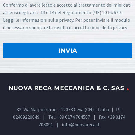
Confermo di avere letto e accetto al trattamento dei miei dati
ai sensi degli artt. 13 e 14 del Regolamento (UE) 2016/679.
Leggi le informazioni sulla privacy. Per poter inviare il modulo
è necessario spuntare la casella di accettazione della privacy
NUOVA RECA MECCANICA & C. SAS
32, Via Malpotremo – 12073 Ceva (CN) – Italia | P.I.
02409220049 | Tel. +39 0174 704507 | Fax. +39 0174
708091 |
info@nuovareca.it