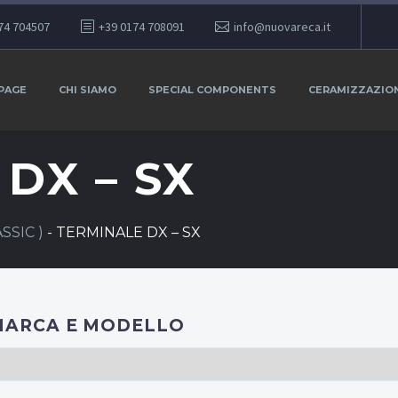
74 704507
+39 0174 708091
info@nuovareca.it
PAGE
CHI SIAMO
SPECIAL COMPONENTS
CERAMIZZAZIO
DX – SX
SSIC )
-
TERMINALE DX – SX
MARCA E MODELLO