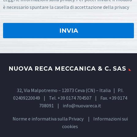
è necessario spuntare la casella di accettazione della privacy
NUOVA RECA MECCANICA & C. SAS
32, Via Malpotremo – 12073 Ceva (CN) – Italia | P.I.
02409220049 | Tel. +39 0174 704507 | Fax. +39 0174
708091 |
info@nuovareca.it
Norme e informativa sulla
Privacy
| Informazioni sui
cookies