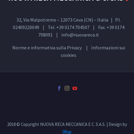
32, Via Malpotremo – 12073 Ceva (CN) – Italia | P.I.
02409220049 | Tel. +39 0174 704507 | Fax. +39 0174
708091 |
info@nuovareca.it
Norme e informativa sulla
Privacy
| Informazioni sui
cookies
2018 © Copyright NUOVA RECA MECCANICA E C. S.A.S. | Design by
00up