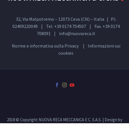
32, Via Malpotremo – 12073 Ceva (CN) – Italia | P.I.
02409220049 | Tel. +39 0174 704507 | Fax. +39 0174
708091 |
info@nuovareca.it
Norme e informativa sulla
Privacy
| Informazioni sui
cookies
2018 © Copyright NUOVA RECA MECCANICA E C. S.A.S. | Design by
00up