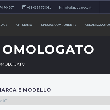
74 704507
+39 0174 708091
info@nuovareca.it
PAGE
CHI SIAMO
SPECIAL COMPONENTS
CERAMIZZAZIO
E OMOLOGATO
 OMOLOGATO
MARCA E MODELLO
> 07