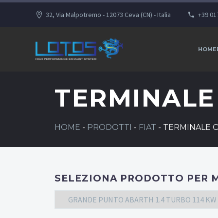
32, Via Malpotremo - 12073 Ceva (CN) - Italia
+39 01
HOME
TERMINAL
HOME
-
PRODOTTI
-
FIAT
-
TERMINALE
SELEZIONA PRODOTTO PER 
GRANDE PUNTO ABARTH 1.4 TURBO 114 KW 