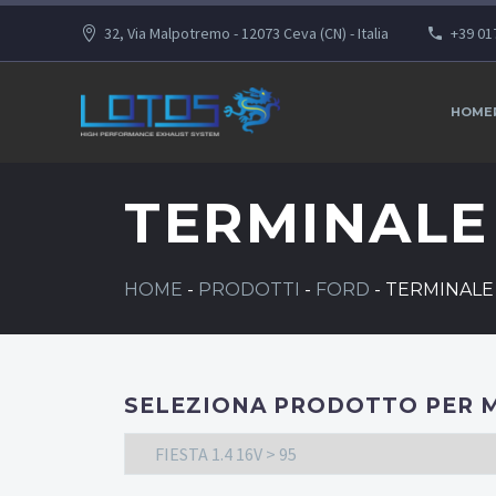
32, Via Malpotremo - 12073 Ceva (CN) - Italia
+39 01
HOME
TERMINAL
HOME
-
PRODOTTI
-
FORD
-
TERMINAL
SELEZIONA PRODOTTO PER 
FIESTA 1.4 16V > 95