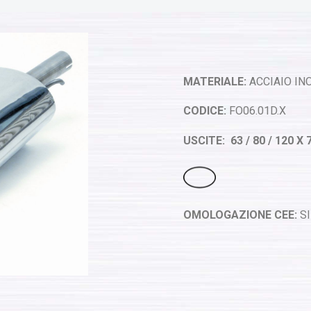
MATERIALE:
ACCIAIO INO
CODICE:
FO06.01D.X
USCITE: 63 / 80 / 120 X 
OMOLOGAZIONE CEE:
SI