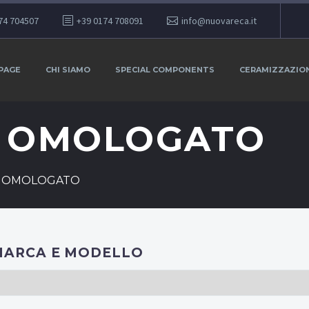
74 704507
+39 0174 708091
info@nuovareca.it
PAGE
CHI SIAMO
SPECIAL COMPONENTS
CERAMIZZAZIO
E OMOLOGATO
E OMOLOGATO
MARCA E MODELLO