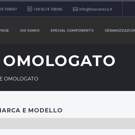
74 704507
+39 0174 708091
info@nuovareca.it
PAGE
CHI SIAMO
SPECIAL COMPONENTS
CERAMIZZAZIO
E OMOLOGATO
LE OMOLOGATO
MARCA E MODELLO