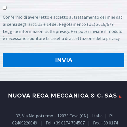
Confermo di avere letto e accetto al trattamento dei miei dati
ai sensi degli artt. 13 e 14 del Regolamento (UE) 2016/679.
Leggi le informazioni sulla privacy. Per poter inviare il modulo
è necessario spuntare la casella di accettazione della privacy
NUOVA RECA MECCANICA & C. SAS
32, Via Malpotremo – 12073 Ceva (CN) – Italia | P.I.
02409220049 | Tel. +39 0174 704507 | Fax. +39 0174