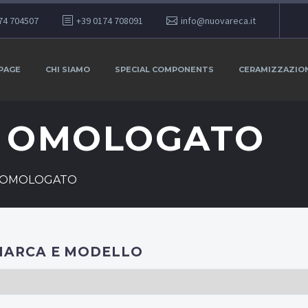
74 704507
+39 0174 708091
info@nuovareca.it
PAGE
CHI SIAMO
SPECIAL COMPONENTS
CERAMIZZAZIO
E OMOLOGATO
 OMOLOGATO
MARCA E MODELLO