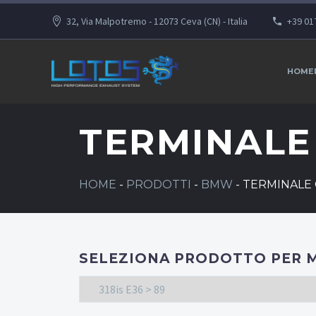
32, Via Malpotremo - 12073 Ceva (CN) - Italia
+39 01
HOME
TERMINAL
HOME
-
PRODOTTI
-
BMW
-
TERMINALE
SELEZIONA PRODOTTO PER 
318is E36 > 89