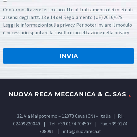
Confermo di avere letto e accetto al trattamento dei miei dati
ai sensi degli artt. 13 e 14 del Regolamento (UE) 2016/679.
Leggi le informazioni sulla privacy. Per poter inviare il modulo
è necessario spuntare la casella di accettazione della privacy
NUOVA RECA MECCANICA & C. SAS
32, Via Malpotremo – 12073 Ceva (CN) – Italia | P.I.
02409220049 | Tel. +39 0174 704507 | Fax. +39 0174
708091 |
info@nuovareca.it