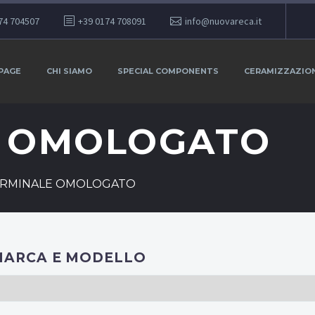
74 704507
+39 0174 708091
info@nuovareca.it
PAGE
CHI SIAMO
SPECIAL COMPONENTS
CERAMIZZAZIO
E OMOLOGATO
RMINALE OMOLOGATO
MARCA E MODELLO