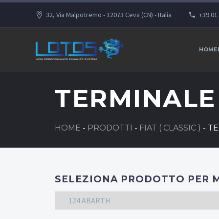
32, Via Malpotremo - 12073 Ceva (CN) - Italia
+39 01
HOME
TERMINAL
HOME
-
PRODOTTI
-
FIAT ( CLASSIC )
-
TE
SELEZIONA PRODOTTO PER 
124 ABARTH