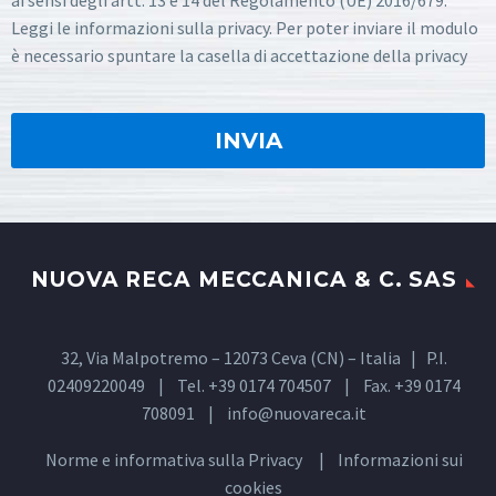
ai sensi degli artt. 13 e 14 del Regolamento (UE) 2016/679.
Leggi le informazioni sulla privacy. Per poter inviare il modulo
è necessario spuntare la casella di accettazione della privacy
NUOVA RECA MECCANICA & C. SAS
32, Via Malpotremo – 12073 Ceva (CN) – Italia | P.I.
02409220049 | Tel. +39 0174 704507 | Fax. +39 0174
708091 |
info@nuovareca.it
Norme e informativa sulla
Privacy
| Informazioni sui
cookies