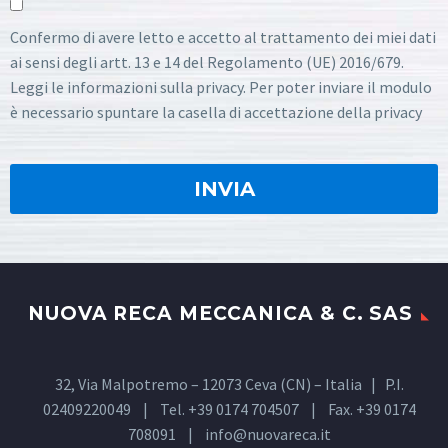
Confermo di avere letto e accetto al trattamento dei miei dati
ai sensi degli artt. 13 e 14 del Regolamento (UE) 2016/679.
Leggi le informazioni sulla privacy. Per poter inviare il modulo
è necessario spuntare la casella di accettazione della privacy
NUOVA RECA MECCANICA & C. SAS
32, Via Malpotremo – 12073 Ceva (CN) – Italia | P.I.
02409220049 | Tel. +39 0174 704507 | Fax. +39 0174
708091 |
info@nuovareca.it