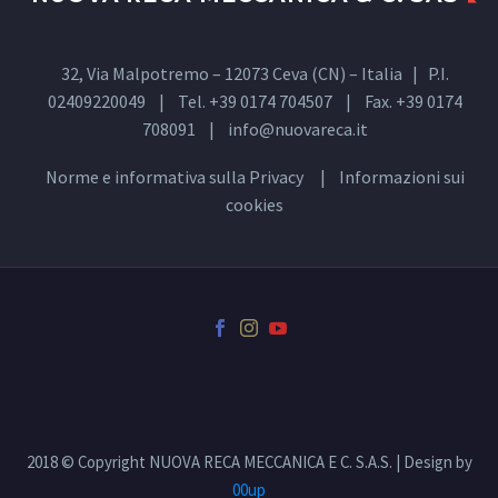
32, Via Malpotremo – 12073 Ceva (CN) – Italia | P.I.
02409220049 | Tel. +39 0174 704507 | Fax. +39 0174
708091 |
info@nuovareca.it
Norme e informativa sulla
Privacy
| Informazioni sui
cookies
2018 © Copyright NUOVA RECA MECCANICA E C. S.A.S. | Design by
00up