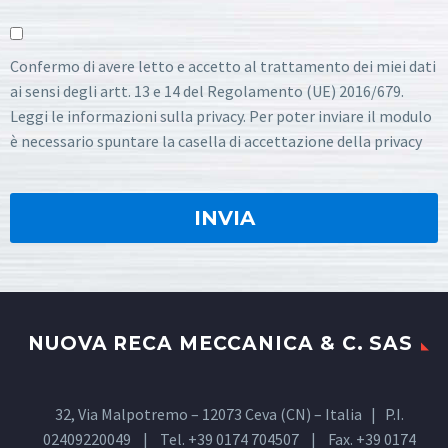
Confermo di avere letto e accetto al trattamento dei miei dati
ai sensi degli artt. 13 e 14 del Regolamento (UE) 2016/679.
Leggi le informazioni sulla privacy. Per poter inviare il modulo
è necessario spuntare la casella di accettazione della privacy
NUOVA RECA MECCANICA & C. SAS
32, Via Malpotremo – 12073 Ceva (CN) – Italia | P.I.
02409220049 | Tel. +39 0174 704507 | Fax. +39 0174