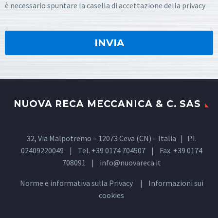
è necessario spuntare la casella di accettazione della privacy
NUOVA RECA MECCANICA & C. SAS
32, Via Malpotremo – 12073 Ceva (CN) – Italia | P.I.
02409220049 | Tel. +39 0174 704507 | Fax. +39 0174
708091 |
info@nuovareca.it
Norme e informativa sulla
Privacy
| Informazioni sui
cookies