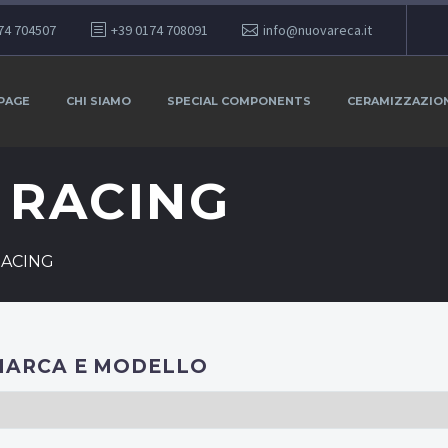
74 704507
+39 0174 708091
info@nuovareca.it
PAGE
CHI SIAMO
SPECIAL COMPONENTS
CERAMIZZAZIO
 RACING
RACING
MARCA E MODELLO