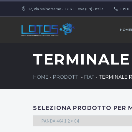
32, Via Malpotremo - 12073 Ceva (CN) - Italia
+39 01
HOME
TERMINALE
HOME
-
PRODOTTI
-
FIAT
-
TERMINALE 
SELEZIONA PRODOTTO PER 
PANDA 4X4 1.2 > 04