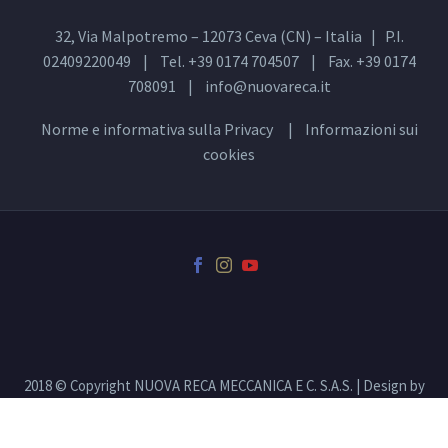
32, Via Malpotremo – 12073 Ceva (CN) – Italia | P.I.
02409220049 | Tel. +39 0174 704507 | Fax. +39 0174
708091 |
info@nuovareca.it
Norme e informativa sulla
Privacy
| Informazioni sui
cookies
2018 © Copyright NUOVA RECA MECCANICA E C. S.A.S. | Design by
00up