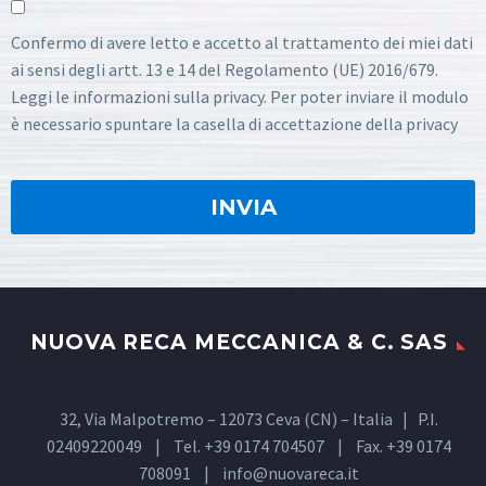
Confermo di avere letto e accetto al trattamento dei miei dati
ai sensi degli artt. 13 e 14 del Regolamento (UE) 2016/679.
Leggi le informazioni sulla privacy. Per poter inviare il modulo
è necessario spuntare la casella di accettazione della privacy
NUOVA RECA MECCANICA & C. SAS
32, Via Malpotremo – 12073 Ceva (CN) – Italia | P.I.
02409220049 | Tel. +39 0174 704507 | Fax. +39 0174
708091 |
info@nuovareca.it