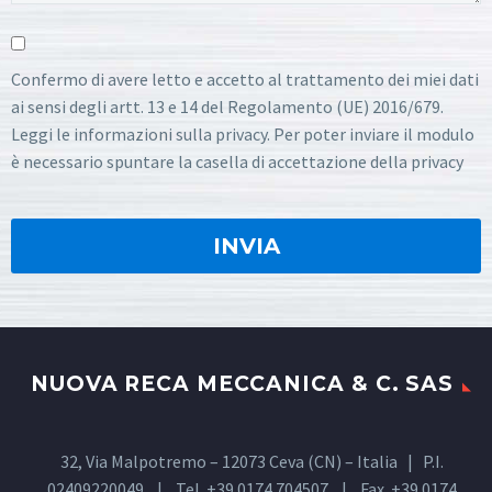
Confermo di avere letto e accetto al trattamento dei miei dati
ai sensi degli artt. 13 e 14 del Regolamento (UE) 2016/679.
Leggi le informazioni sulla privacy. Per poter inviare il modulo
è necessario spuntare la casella di accettazione della privacy
NUOVA RECA MECCANICA & C. SAS
32, Via Malpotremo – 12073 Ceva (CN) – Italia | P.I.
02409220049 | Tel. +39 0174 704507 | Fax. +39 0174