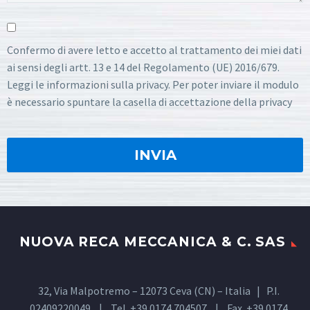
Confermo di avere letto e accetto al trattamento dei miei dati
ai sensi degli artt. 13 e 14 del Regolamento (UE) 2016/679.
Leggi le informazioni sulla privacy. Per poter inviare il modulo
è necessario spuntare la casella di accettazione della privacy
NUOVA RECA MECCANICA & C. SAS
32, Via Malpotremo – 12073 Ceva (CN) – Italia | P.I.
02409220049 | Tel. +39 0174 704507 | Fax. +39 0174