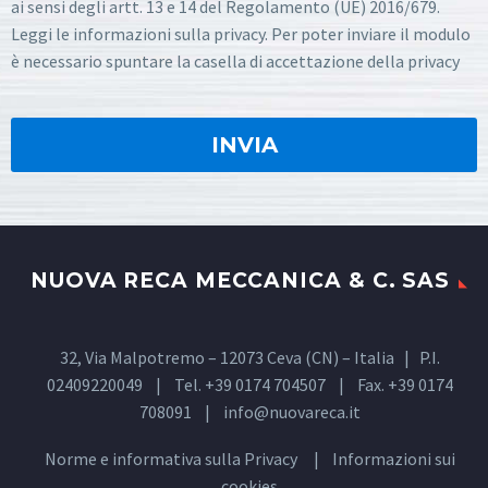
ai sensi degli artt. 13 e 14 del Regolamento (UE) 2016/679.
Leggi le informazioni sulla privacy. Per poter inviare il modulo
è necessario spuntare la casella di accettazione della privacy
NUOVA RECA MECCANICA & C. SAS
32, Via Malpotremo – 12073 Ceva (CN) – Italia | P.I.
02409220049 | Tel. +39 0174 704507 | Fax. +39 0174
708091 |
info@nuovareca.it
Norme e informativa sulla
Privacy
| Informazioni sui
cookies