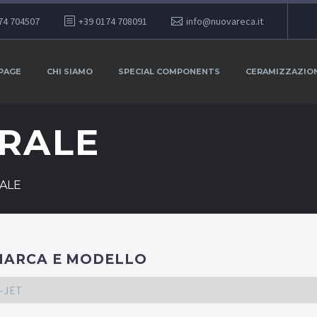
74 704507
+39 0174 708091
info@nuovareca.it
PAGE
CHI SIAMO
SPECIAL COMPONENTS
CERAMIZZAZIO
RALE
ALE
MARCA E MODELLO
-JET