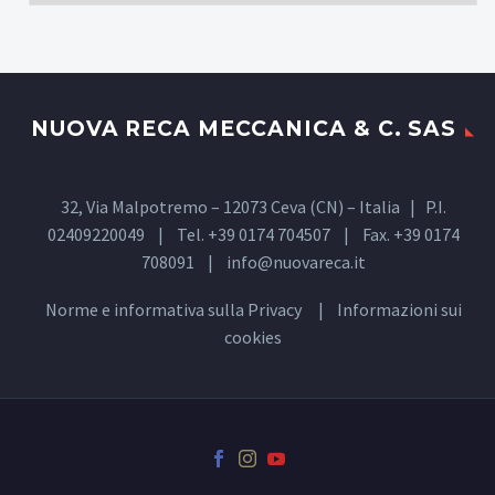
NUOVA RECA MECCANICA & C. SAS
32, Via Malpotremo – 12073 Ceva (CN) – Italia | P.I.
02409220049 | Tel. +39 0174 704507 | Fax. +39 0174
708091 |
info@nuovareca.it
Norme e informativa sulla
Privacy
| Informazioni sui
cookies